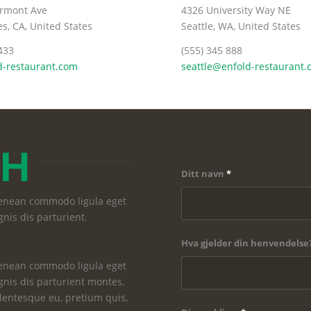
rmont Ave
4326 University Way NE
s, CA, United States
Seattle, WA, United States
433
(555) 345 888
-restaurant.com
seattle@enfold-restaurant
CH
Ditt navn
*
 Aenean commodo ligula eget
nis dis parturient.
Hva gjelder din henvendelse
 Aenean commodo ligula eget
nis dis parturient montes,
llentesque eu, pretium quis,