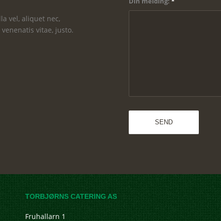
Din melding:
*
a vel, aliquet nec,
 venenatis vitae, justo.
TORBJØRNS CATERING AS
Fruhallarn 1