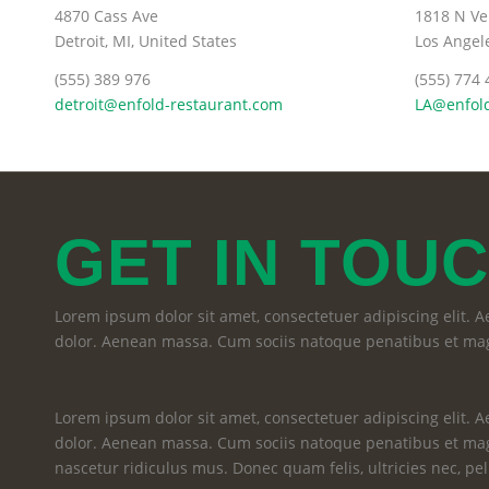
4870 Cass Ave
1818 N Ve
Detroit, MI, United States
Los Angele
(555) 389 976
(555) 774 
detroit@enfold-restaurant.com
LA@enfold
GET
IN TOU
Lorem ipsum dolor sit amet, consectetuer adipiscing elit.
dolor. Aenean massa. Cum sociis natoque penatibus et mag
Lorem ipsum dolor sit amet, consectetuer adipiscing elit.
dolor. Aenean massa. Cum sociis natoque penatibus et mag
nascetur ridiculus mus. Donec quam felis, ultricies nec, pe