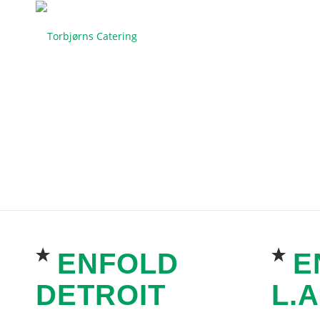
WHERE TO
F
All locations open Mon – Fri, 10am – 12pm & S
ENFOLD
E
DETROIT
L.A