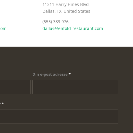
11311 Harry Hines Blvd
Dallas, TX, United States
(555) 389 976
.com
dallas@enfold-restaurant.com
Din e-post adresse
*
?
*