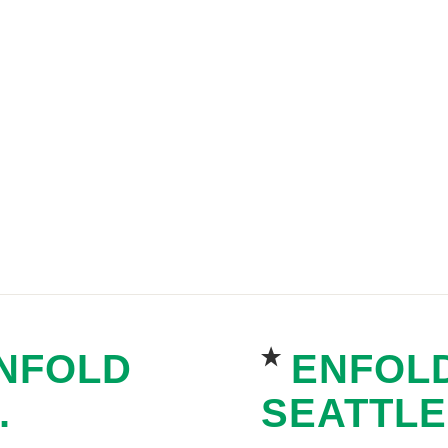
IND US
at – Sun, 11am – 04am
NFOLD
ENFOL
.
SEATTLE