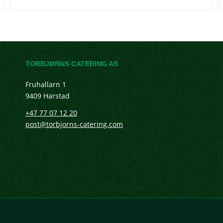
TORBJØRNS CATERING AS
Fruhallarn 1
9409 Harstad
+47 77 07 12 20
post@torbjorns-catering.com