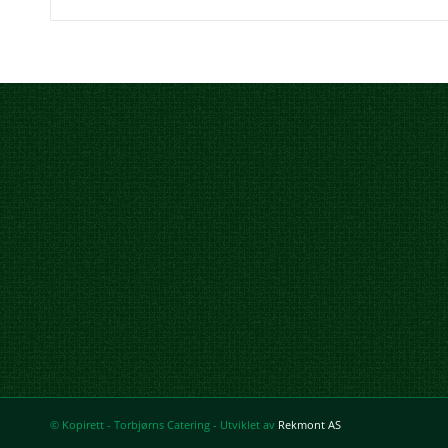
© Kopirett - Torbjørns Catering - Utviklet av
Rekmont AS