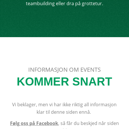
teambuilding eller dra på grottetur.
INFORMASJON OM EVENTS
KOMMER SNART
Vi beklager, men vi har ikke riktig all informasjon
klar til denne siden ennå.
Følg oss på Facebook
, så får du beskjed når siden