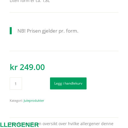
Liten form er ca. 1,8L
NB! Prisen gjelder pr. form.
kr
249.00
Legg i handlekurv
Kategori:
Juleprodukter
Her finner du en oversikt over hvilke allergener denne
LLERGENER