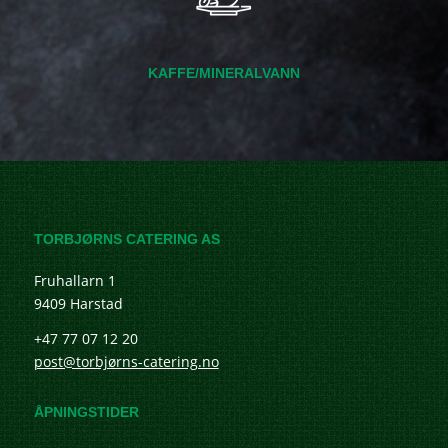
KAFFE/MINERALVANN
TORBJØRNS CATERING AS
Fruhallarn 1
9409 Harstad
+47 77 07 12 20
post@torbjørns-catering.no
ÅPNINGSTIDER