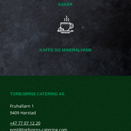
KAKER
KAFFE OG MINERALVANN
TORBJØRNS CATERING AS
Fruhallarn 1
9409 Harstad
+47 77 07 12 20
post@torbjorns-catering.com