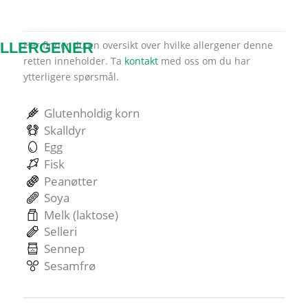
Her finner du en oversikt over hvilke allergener denne
LLERGENER
retten inneholder. Ta
kontakt
med oss om du har
ytterligere spørsmål.
Glutenholdig korn
Skalldyr
Egg
Fisk
Peanøtter
Soya
Melk (laktose)
Selleri
Sennep
Sesamfrø